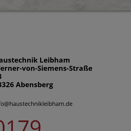
austechnik Leibham
erner-von-Siemens-Straße
3
3326 Abensberg
fo@haustechnikleibham.de
0179