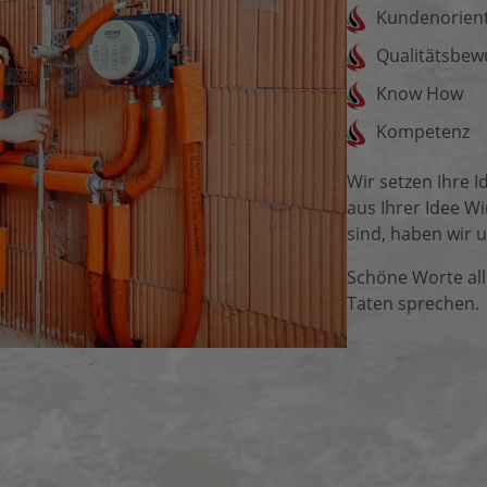
Kundenorient
Qualitätsbew
Know How
Kompetenz
Wir setzen Ihre 
aus Ihrer Idee Wir
sind, haben wir u
Schöne Worte alle
Taten sprechen.