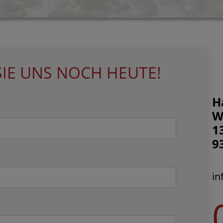
IE UNS NOCH HEUTE!
H
W
1
9
in