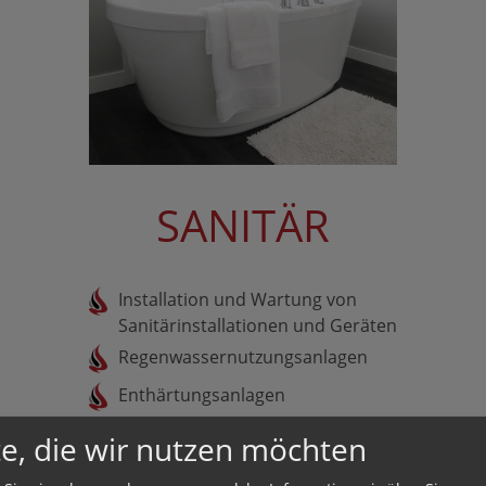
SANITÄR
Installation und Wartung von
Sanitärinstallationen und Geräten
Regenwassernutzungsanlagen
Enthärtungsanlagen
Bäder Neubau und Umbau
e, die wir nutzen möchten
Badplanung und Beratung (