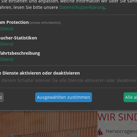
 Sie einsehen und anpassen, welche Information wir über Sie sam
Badsanierung auch gerne durch
ahren, lesen Sie bitte unsere
Datenschutzerklärung
.
eine Hand, mit unseren Partnern)
am Protection
(immer erforderlich)
Dienst
ucher-Statistiken
Dienst
fahrtsbeschreibung
Dienst
e Dienste aktivieren oder deaktivieren
TECHNIK LEIBHAM AUS
 diesem Schalter können Sie alle Dienste aktivieren oder deaktivie
b
Ausgewählten zustimmen
Alle 
WIR SIND
Hervorragen