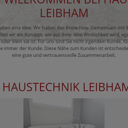
LEIBHAM
haben eine Idee. Wir haben das Know-how. Gemein­sam mit 
llen wir ein Kon­zept, wie aus Ihrer Idee Wirk­lich­keit wird, eg
oder klein sie ist. Für uns sind Sie nicht irgendein Kunde, f
ie immer der Kunde. Diese Nähe zum Kunden ist ent­schei­d
eine gute und ver­trau­ens­volle Zu­sam­menarbeit.
 HAUSTECHNIK LEIBHA