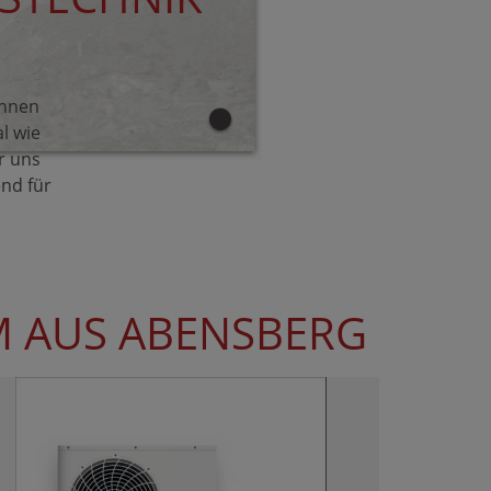
Ihnen
al wie
ür uns
end für
M AUS ABENSBERG