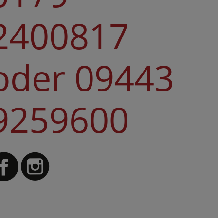
2400817
oder 09443
9259600