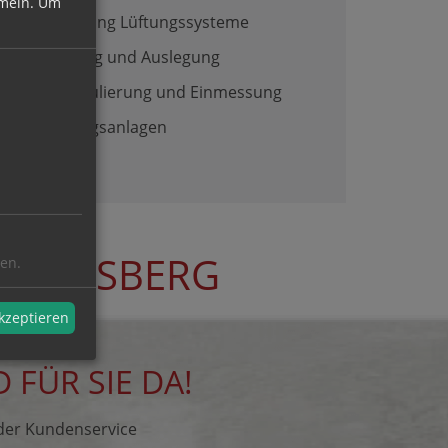
meln.
Um
Reinigung Lüftungssysteme
Planung und Auslegung
Einregulierung und Einmessung
Lüftungsanlagen
 ABENSBERG
ren.
akzeptieren
 FÜR SIE DA!
der Kundenservice